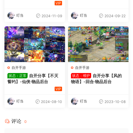
VIP
叮当
叮当
2024-11-09
2024-09-22
自开手游
自开手游
自开分享【不灭
自开分享【风的
状态：正常
状态：维护
誓约】-仙侠·物品后台
物语】-回合·物品后台
VIP
叮当
叮当
2024-08-10
2023-10-08
评论
0