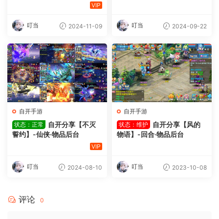
VIP
叮当
叮当
2024-11-09
2024-09-22
自开手游
自开手游
自开分享【不灭
自开分享【风的
状态：正常
状态：维护
誓约】-仙侠·物品后台
物语】-回合·物品后台
VIP
叮当
叮当
2024-08-10
2023-10-08
评论
0