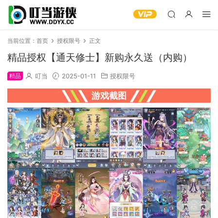
当前位置：
首页
授权限号
正文
精品授权【通天修士】新购永久送（内购）
精品
叮当
2025-01-11
授权限号
游戏截图