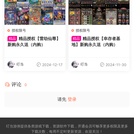
授权限号
授权限号
精品授权【雷劫仙尊】
精品授权【幸存者基
精品
精品
新购永久送（内购）
地】新购永久送（内购）
叮当
叮当
2024-12-17
2024-11-30
评论
0
请先
登录
叮当游侠提供各类游戏下载，资源软件下载，开通会员可畅享更多权限及更多
下载次数，每周不定时更新资源，欢迎关注！