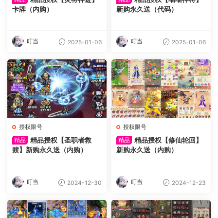
卡牌（内购）
新购永久送（代码）
叮当
叮当
2025-01-06
2025-01-06
授权限号
授权限号
精品授权【圣职者救
精品授权【修仙轮回】
精品
精品
赎】新购永久送（内购）
新购永久送（内购）
叮当
叮当
2024-12-30
2024-12-23