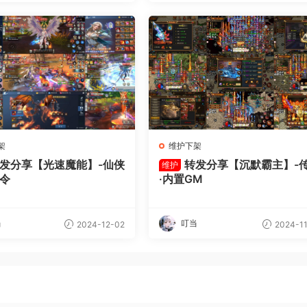
架
维护下架
发分享【光速魔能】-仙侠
转发分享【沉默霸主】-
维护
指令
·内置GM
当
叮当
2024-12-02
2024-11