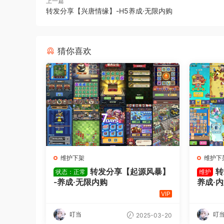
上一篇
转发分享【兴唐情缘】-H5养成·无限内购
猜你喜欢
维护下架
维护下
转发分享【起源风暴】
转
状态：正常
维护
-养成·无限内购
养成·
VIP
叮当
叮
2025-03-20