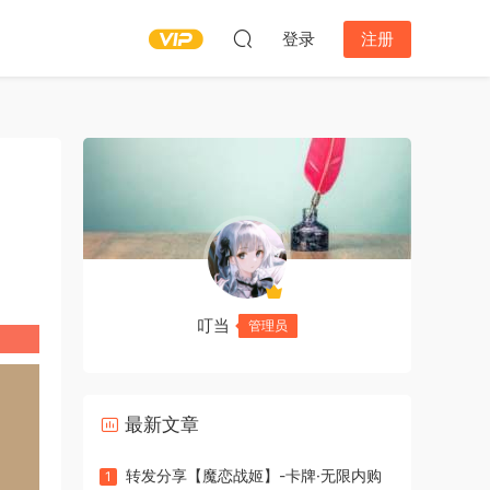
登录
注册
叮当
管理员
最新文章
转发分享【魔恋战姬】-卡牌·无限内购
1