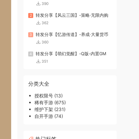
390
转发分享【风云三国】-策略·无限内购
2
362
转发分享【忆游传道】-养成·大量货币
3
360
转发分享【萌幻觉醒】-Q版-内置GM
4
351
分类大全
授权限号
(13)
稀有手游
(675)
维护下架
(231)
自开手游
(74)