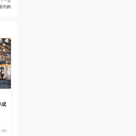
下一篇
限内购
养成
-05