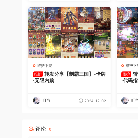
维护下架
维护下
转发分享【制霸三国】-卡牌
转
维护
维护
·无限内购
·代码
叮当
叮
2024-12-02
评论
0