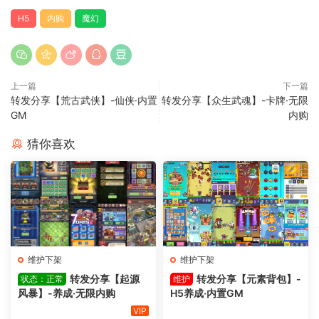
H5
内购
魔幻
上一篇
下一篇
转发分享【荒古武侠】-仙侠·内置
转发分享【众生武魂】-卡牌·无限
GM
内购
猜你喜欢
维护下架
维护下架
转发分享【起源
转发分享【元素背包】-
状态：正常
维护
风暴】-养成·无限内购
H5养成·内置GM
VIP