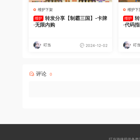
维护下架
维护下
转发分享【制霸三国】-卡牌
转
维护
维护
·无限内购
·代码
叮当
叮
2024-12-02
评论
0
叮当游侠提供各类