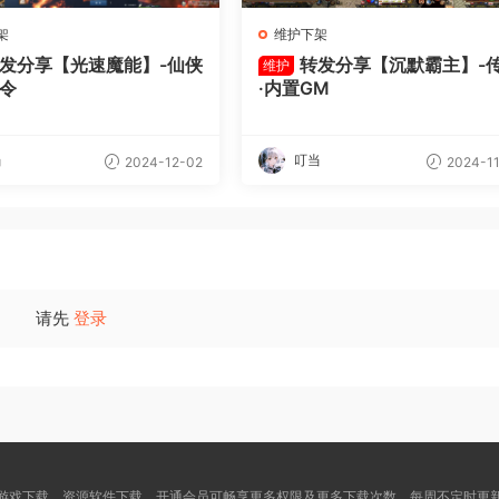
架
维护下架
发分享【光速魔能】-仙侠
转发分享【沉默霸主】-
维护
指令
·内置GM
当
叮当
2024-12-02
2024-11
请先
登录
游戏下载，资源软件下载，开通会员可畅享更多权限及更多下载次数，每周不定时更