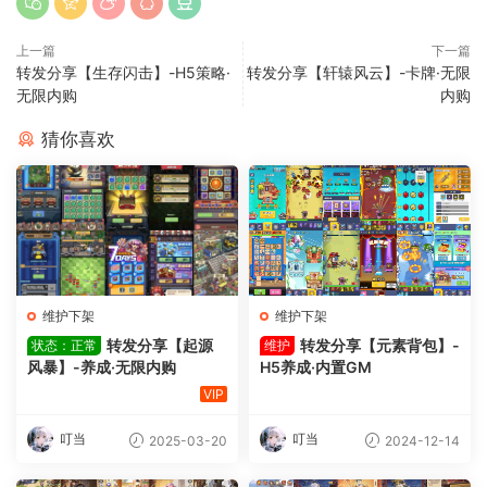
上一篇
下一篇
转发分享【生存闪击】-H5策略·
转发分享【轩辕风云】-卡牌·无限
无限内购
内购
猜你喜欢
维护下架
维护下架
转发分享【起源
转发分享【元素背包】-
状态：正常
维护
风暴】-养成·无限内购
H5养成·内置GM
VIP
叮当
叮当
2025-03-20
2024-12-14