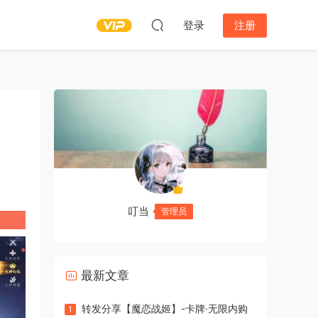
登录
注册
叮当
管理员
最新文章
转发分享【魔恋战姬】-卡牌·无限内购
1