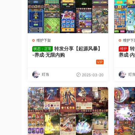
维护下架
维护下
转发分享【起源风暴】
转
状态：正常
维护
-养成·无限内购
养成·
VIP
叮当
叮
2025-03-20