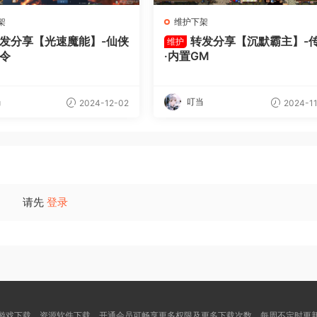
架
维护下架
发分享【光速魔能】-仙侠
转发分享【沉默霸主】-
维护
指令
·内置GM
当
叮当
2024-12-02
2024-11
请先
登录
游戏下载，资源软件下载，开通会员可畅享更多权限及更多下载次数，每周不定时更