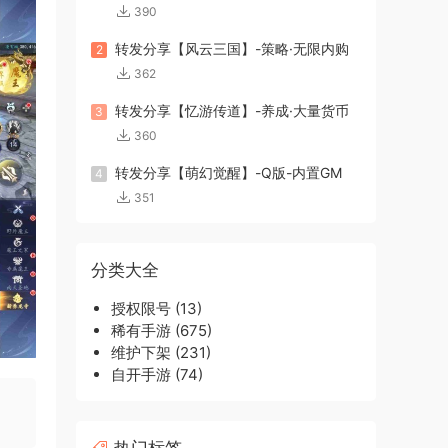
390
转发分享【风云三国】-策略·无限内购
2
362
转发分享【忆游传道】-养成·大量货币
3
360
转发分享【萌幻觉醒】-Q版-内置GM
4
351
分类大全
授权限号
(13)
稀有手游
(675)
维护下架
(231)
自开手游
(74)