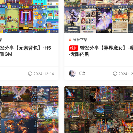
架
维护下架
发分享【元素背包】-H5
转发分享【异界魔女】-
维护
内置GM
·无限内购
当
叮当
2024-12-14
2024-12