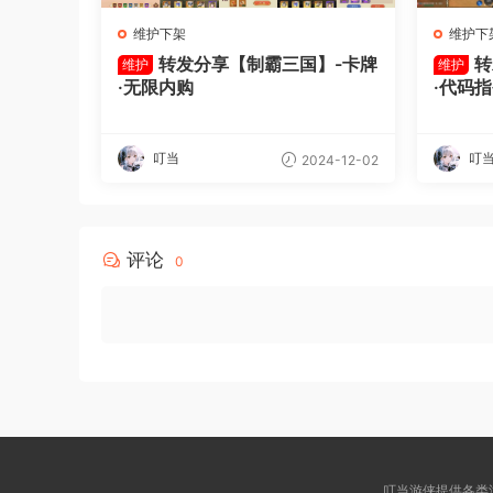
维护下架
维护下
转发分享【制霸三国】-卡牌
转
维护
维护
·无限内购
·代码
叮当
叮
2024-12-02
评论
0
叮当游侠提供各类