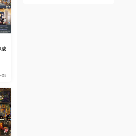
养成
-05