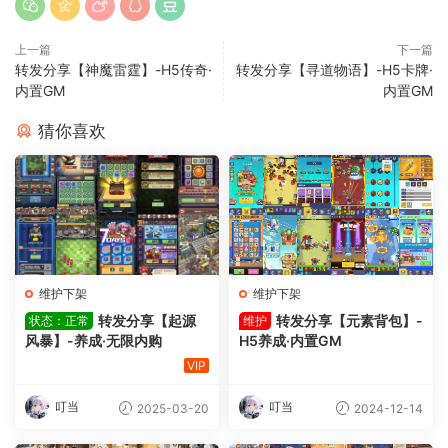
上一篇
下一篇
转发分享【神魔雷霆】-H5传奇·
转发分享【寻道物语】-H5卡牌·
内置GM
内置GM
猜你喜欢
维护下架
维护下架
转发分享【起源
转发分享【元素背包】-
状态：正常
维护
风暴】-养成·无限内购
H5养成·内置GM
VIP
叮当
叮当
2025-03-20
2024-12-14