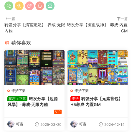
上一篇
下一篇
转发分享【清宫宠妃】-养成·无限
转发分享【冻鱼战神】-养成·内置
内购
GM
猜你喜欢
维护下架
维护下架
转发分享【起源
转发分享【元素背包】-
状态：正常
维护
风暴】-养成·无限内购
H5养成·内置GM
VIP
叮当
叮当
2025-03-20
2024-12-14