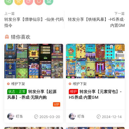
上一篇
下一篇
转发分享【缥缈仙宗】-仙侠·代码
转发分享【铁锤风暴】-H5养成·
指令
内置GM
猜你喜欢
维护下架
维护下架
转发分享【起源
转发分享【元素背包】-
状态：正常
维护
风暴】-养成·无限内购
H5养成·内置GM
VIP
叮当
叮当
2025-03-20
2024-12-14