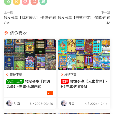
上一篇
下一篇
转发分享【忍村传说】-卡牌·内置
转发分享【部落冲突】-策略·内置
GM
GM
猜你喜欢
维护下架
维护下架
转发分享【起源
转发分享【元素背包】-
状态：正常
维护
风暴】-养成·无限内购
H5养成·内置GM
VIP
叮当
叮当
2025-03-20
2024-12-14