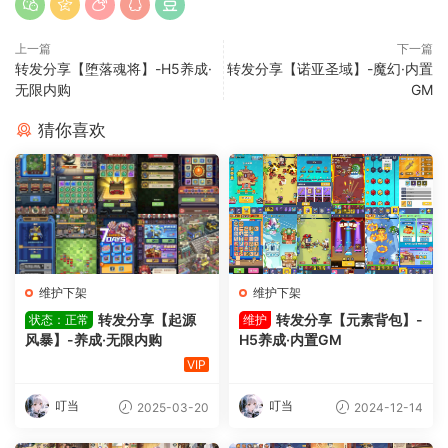
上一篇
下一篇
转发分享【堕落魂将】-H5养成·
转发分享【诺亚圣域】-魔幻·内置
无限内购
GM
猜你喜欢
维护下架
维护下架
转发分享【起源
转发分享【元素背包】-
状态：正常
维护
风暴】-养成·无限内购
H5养成·内置GM
VIP
叮当
叮当
2025-03-20
2024-12-14