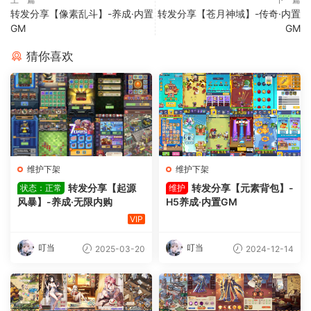
转发分享【像素乱斗】-养成·内置
转发分享【苍月神域】-传奇·内置
GM
GM
猜你喜欢
维护下架
维护下架
转发分享【起源
转发分享【元素背包】-
状态：正常
维护
风暴】-养成·无限内购
H5养成·内置GM
VIP
叮当
叮当
2025-03-20
2024-12-14