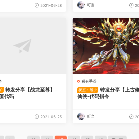
叮当
2021-06-28
20
游
稀有手游
转发分享【战龙至尊】-
转发分享【上古修
护
状态：维护
充值代码
仙侠-代码指令
叮当
2021-06-25
20