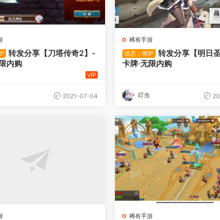
游
稀有手游
转发分享【刀塔传奇2】-
转发分享【明日圣
护
状态：维护
无限内购
卡牌·无限内购
VIP
叮当
2021-07-04
20
游
稀有手游