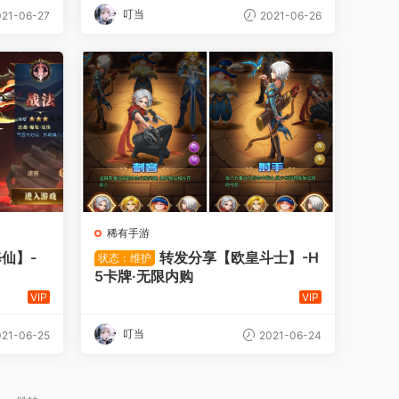
叮当
21-06-27
2021-06-26
稀有手游
仙】-
转发分享【欧皇斗士】-H
状态：维护
5卡牌·无限内购
VIP
VIP
叮当
21-06-25
2021-06-24