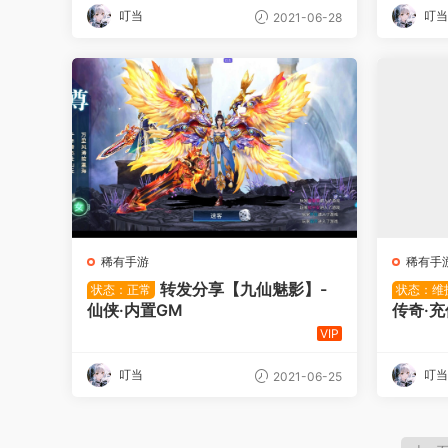
叮当
叮当
2021-06-28
稀有手游
稀有手
转发分享【九仙魅影】-
状态：正常
状态：维
仙侠·内置GM
传奇·
VIP
叮当
叮当
2021-06-25