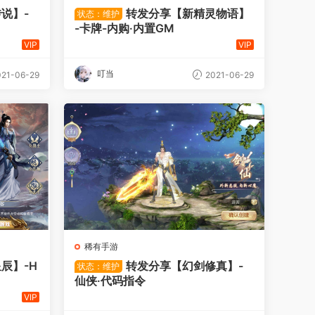
说】-
转发分享【新精灵物语】
状态：维护
-卡牌-内购·内置GM
VIP
VIP
叮当
21-06-29
2021-06-29
稀有手游
辰】-H
转发分享【幻剑修真】-
状态：维护
仙侠·代码指令
VIP