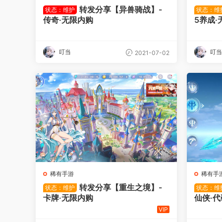
转发分享【异兽骑战】-
状态：维护
状态：维
传奇·无限内购
5养成·
叮当
叮当
2021-07-02
稀有手游
稀有手
转发分享【重生之境】-
状态：维护
状态：维
卡牌·无限内购
仙侠·
VIP