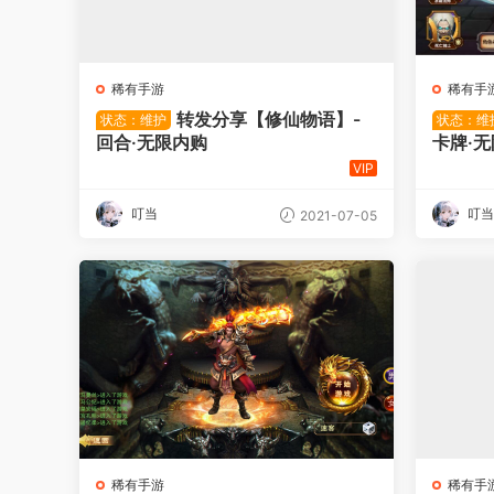
稀有手游
稀有手
转发分享【修仙物语】-
状态：维护
状态：维
回合·无限内购
卡牌·
VIP
叮当
叮当
2021-07-05
稀有手游
稀有手