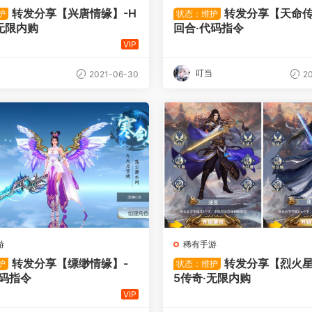
转发分享【兴唐情缘】-H
转发分享【天命传
护
状态：维护
无限内购
回合·代码指令
VIP
叮当
2021-06-30
20
游
稀有手游
转发分享【缥缈情缘】-
转发分享【烈火星
护
状态：维护
代码指令
5传奇·无限内购
VIP