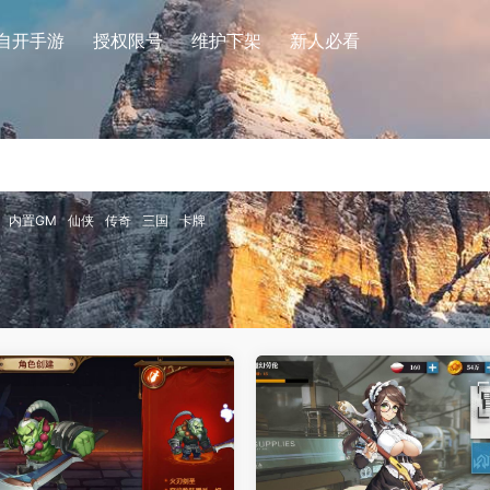
自开手游
授权限号
维护下架
新人必看
内置GM
仙侠
传奇
三国
卡牌