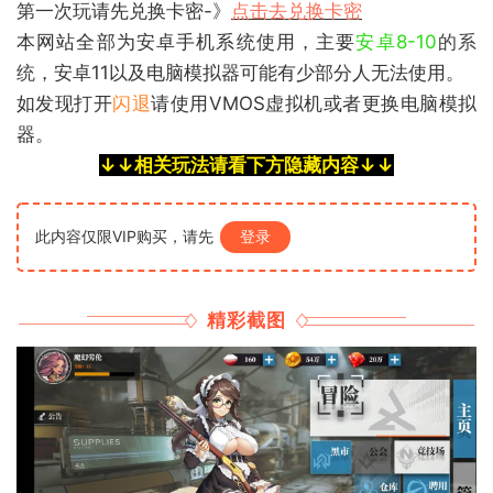
第一次玩请先兑换卡密-》
点击去兑换卡密
本网站全部为安卓手机系统使用，主要
安卓8-10
的系
统
，安卓11以及电脑模拟器可能有少部分人无法使用。
如发现打开
闪退
请使用VMOS虚拟机或者更换电脑模拟
器。
↓↓相关玩法请看下方隐藏内容↓↓
此内容仅限VIP购买，请先
登录
精彩截图