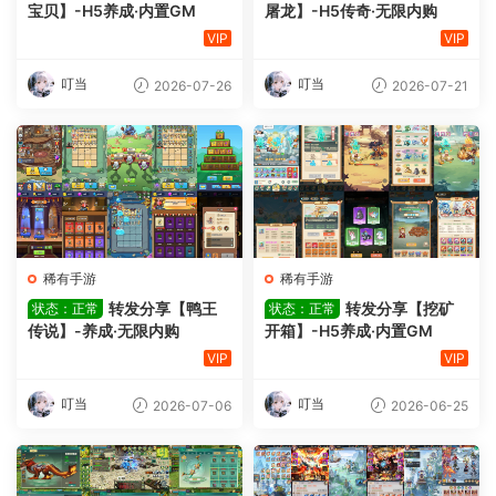
宝贝】-H5养成·内置GM
屠龙】-H5传奇·无限内购
VIP
VIP
叮当
叮当
2026-07-26
2026-07-21
稀有手游
稀有手游
转发分享【鸭王
转发分享【挖矿
状态：正常
状态：正常
传说】-养成·无限内购
开箱】-H5养成·内置GM
VIP
VIP
叮当
叮当
2026-07-06
2026-06-25