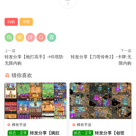
2
内购
卡牌
上一篇
下一篇
转发分享【炮打高手】-H5塔防·
转发分享【刀塔传奇2】-卡牌·无
无限内购
限内购
猜你喜欢
稀有手游
稀有手游
转发分享【疯狂
转发分享【创世
状态：正常
状态：正常