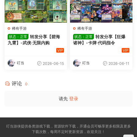
稀有手游
稀有手游
转发分享【碧海
转发分享【狂爆
状态：正常
状态：正常
九霄】-武侠·无限内购
诸神】-卡牌·代码指令
VIP
VIP
叮当
叮当
2026-06-15
2026-06-11
评论
0
请先
登录
叮当游侠提供各类游戏下载，资源软件下载，开通会员可畅享更多权限及更多
下载次数，每周不定时更新资源，欢迎关注！