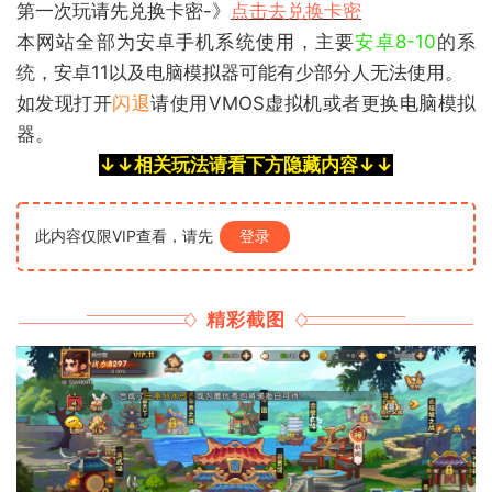
第一次玩请先兑换卡密-》
点击去兑换卡密
本网站全部为安卓手机系统使用，主要
安卓8-10
的系
统
，安卓11以及电脑模拟器可能有少部分人无法使用。
如发现打开
闪退
请使用VMOS虚拟机或者更换电脑模拟
器。
↓↓相关玩法请看下方隐藏内容↓↓
此内容仅限VIP查看，请先
登录
精彩截图