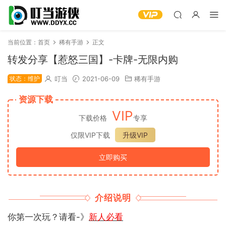
当前位置：
首页
稀有手游
正文
转发分享【惹怒三国】-卡牌-无限内购
状态：维护
叮当
2021-06-09
稀有手游
资源下载
VIP
下载价格
专享
仅限VIP下载
升级VIP
立即购买
介绍说明
你第一次玩？请看-》
新人必看