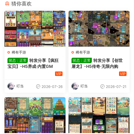
猜你喜欢
稀有手游
稀有手游
转发分享【疯狂
转发分享【创世
状态：正常
状态：正常
宝贝】-H5养成·内置GM
屠龙】-H5传奇·无限内购
VIP
VIP
叮当
叮当
2026-07-26
2026-07-21