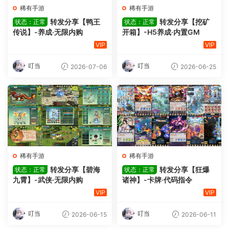
稀有手游
稀有手游
转发分享【鸭王
转发分享【挖矿
状态：正常
状态：正常
传说】-养成·无限内购
开箱】-H5养成·内置GM
VIP
VIP
叮当
叮当
2026-07-06
2026-06-25
稀有手游
稀有手游
转发分享【碧海
转发分享【狂爆
状态：正常
状态：正常
九霄】-武侠·无限内购
诸神】-卡牌·代码指令
VIP
VIP
叮当
叮当
2026-06-15
2026-06-11