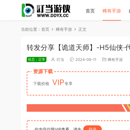
首页
稀有手游
当前位置：
首页
稀有手游
正文
转发分享【诡道天师】-H5仙侠·
状态：正常
叮当
2024-09-11
稀有手游
资源下载
VIP
下载价格
专享
此内容仅限VIP查看，请先
登录