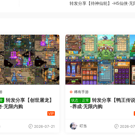
转发分享【待神仙轮】-H5仙侠·无
游
稀有手游
转发分享【创世屠龙】
转发分享【鸭王传
常
状态：正常
奇·无限内购
-养成·无限内购
VIP
当
叮当
2026-07-21
2026-07