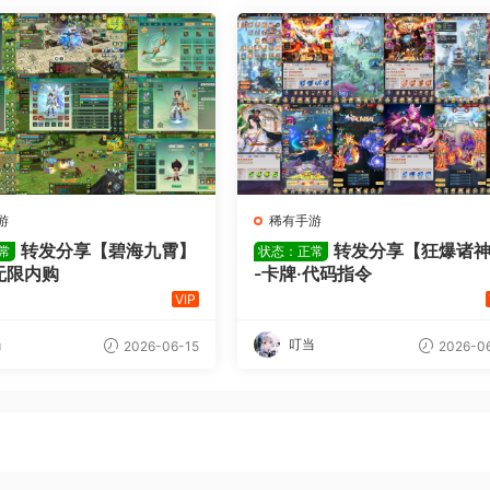
游
稀有手游
转发分享【碧海九霄】
转发分享【狂爆诸
常
状态：正常
无限内购
-卡牌·代码指令
VIP
当
叮当
2026-06-15
2026-06