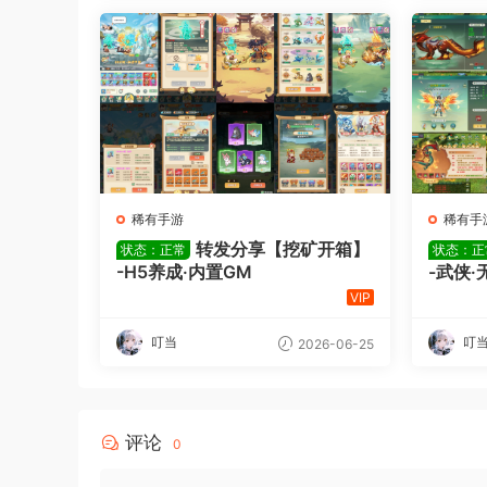
稀有手游
稀有手
转发分享【挖矿开箱】
状态：正常
状态：正
-H5养成·内置GM
-武侠·
VIP
叮当
叮
2026-06-25
评论
0