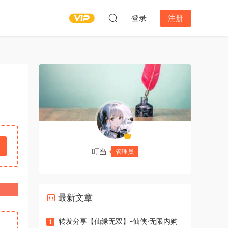
登录
注册
叮当
管理员
最新文章
转发分享【仙缘无双】-仙侠·无限内购
1