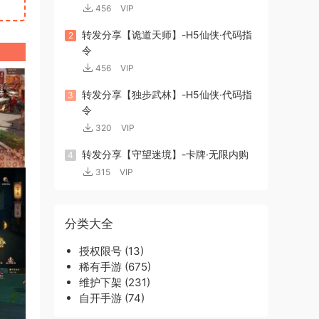
456
VIP
转发分享【诡道天师】-H5仙侠·代码指
2
令
456
VIP
转发分享【独步武林】-H5仙侠·代码指
3
令
320
VIP
转发分享【守望迷境】-卡牌·无限内购
4
315
VIP
分类大全
授权限号
(13)
稀有手游
(675)
维护下架
(231)
自开手游
(74)