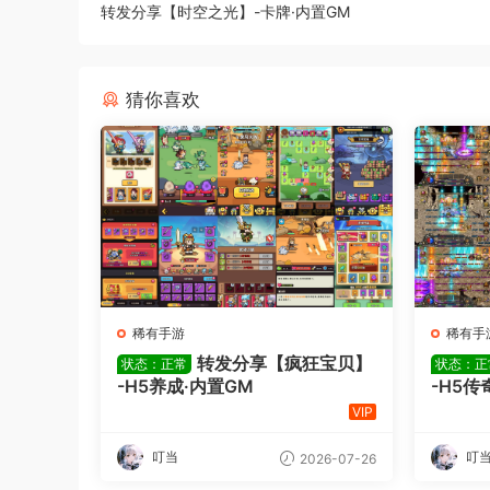
转发分享【时空之光】-卡牌·内置GM
猜你喜欢
稀有手游
稀有手
转发分享【疯狂宝贝】
状态：正常
状态：正
-H5养成·内置GM
-H5传
VIP
叮当
叮
2026-07-26