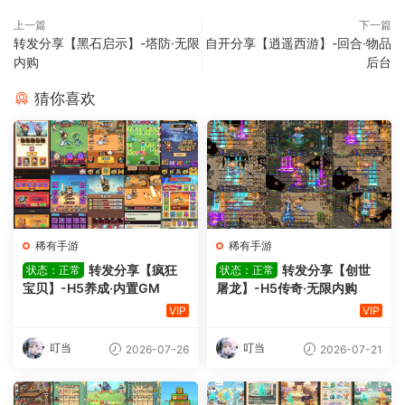
上一篇
下一篇
转发分享【黑石启示】-塔防·无限
自开分享【逍遥西游】-回合·物品
内购
后台
猜你喜欢
稀有手游
稀有手游
转发分享【疯狂
转发分享【创世
状态：正常
状态：正常
宝贝】-H5养成·内置GM
屠龙】-H5传奇·无限内购
VIP
VIP
叮当
叮当
2026-07-26
2026-07-21