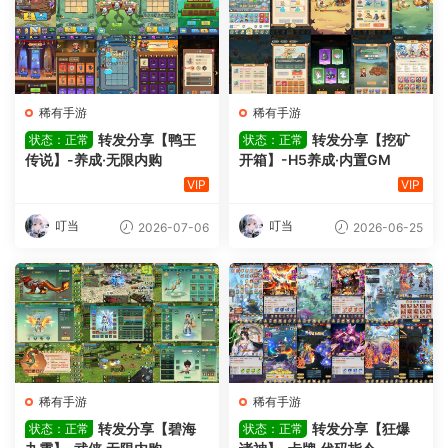
稀有手游
稀有手游
转发分享【鸭王
转发分享【挖矿
状态：正常
状态：正常
传说】-养成·无限内购
开箱】-H5养成·内置GM
VIP
VIP
叮当
叮当
2026-07-06
2026-06-25
稀有手游
稀有手游
转发分享【碧海
转发分享【狂爆
状态：正常
状态：正常