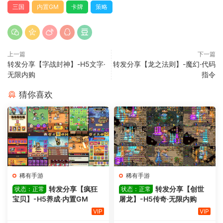
三国
内置GM
卡牌
策略
上一篇
下一篇
转发分享【字战封神】-H5文字·
转发分享【龙之法则】-魔幻·代码
无限内购
指令
猜你喜欢
稀有手游
稀有手游
转发分享【疯狂
转发分享【创世
状态：正常
状态：正常
宝贝】-H5养成·内置GM
屠龙】-H5传奇·无限内购
VIP
VIP