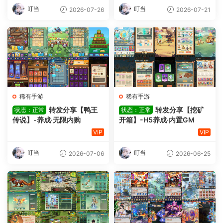
叮当
叮当
2026-07-26
2026-07-21
稀有手游
稀有手游
转发分享【鸭王
转发分享【挖矿
状态：正常
状态：正常
传说】-养成·无限内购
开箱】-H5养成·内置GM
VIP
VIP
叮当
叮当
2026-07-06
2026-06-25