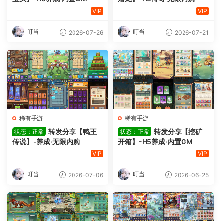
VIP
VIP
叮当
叮当
2026-07-26
2026-07-21
稀有手游
稀有手游
转发分享【鸭王
转发分享【挖矿
状态：正常
状态：正常
传说】-养成·无限内购
开箱】-H5养成·内置GM
VIP
VIP
叮当
叮当
2026-07-06
2026-06-25