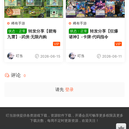
稀有手游
稀有手游
转发分享【碧海
转发分享【狂爆
状态：正常
状态：正常
九霄】-武侠·无限内购
诸神】-卡牌·代码指令
VIP
VIP
叮当
叮当
2026-06-15
2026-06-11
评论
0
请先
登录
叮当游侠提供各类游戏下载，资源软件下载，开通会员可畅享更多权限及更多
下载次数，每周不定时更新资源，欢迎关注！