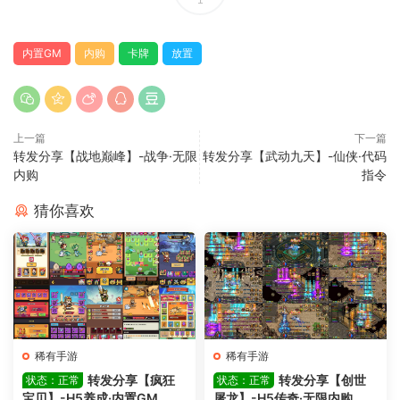
内置GM
内购
卡牌
放置
上一篇
下一篇
转发分享【战地巅峰】-战争·无限
转发分享【武动九天】-仙侠·代码
内购
指令
猜你喜欢
稀有手游
稀有手游
转发分享【疯狂
转发分享【创世
状态：正常
状态：正常
宝贝】-H5养成·内置GM
屠龙】-H5传奇·无限内购