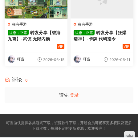
稀有手游
稀有手游
转发分享【碧海
转发分享【狂爆
状态：正常
状态：正常
九霄】-武侠·无限内购
诸神】-卡牌·代码指令
VIP
VIP
叮当
叮当
2026-06-15
2026-06-11
评论
0
请先
登录
叮当游侠提供各类游戏下载，资源软件下载，开通会员可畅享更多权限及更多
下载次数，每周不定时更新资源，欢迎关注！