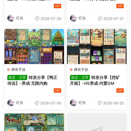
VIP
VIP
叮当
叮当
2026-07-26
2026-07-21
稀有手游
稀有手游
转发分享【鸭王
转发分享【挖矿
状态：正常
状态：正常
传说】-养成·无限内购
开箱】-H5养成·内置GM
VIP
VIP
叮当
叮当
2026-07-06
2026-06-25