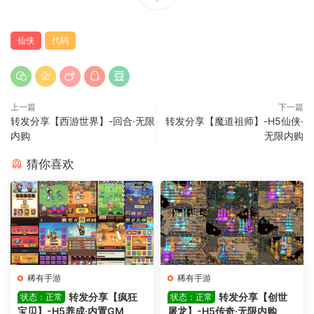
仙侠
代码
上一篇
下一篇
转发分享【西游世界】-回合·无限
转发分享【魔道祖师】-H5仙侠·
内购
无限内购
猜你喜欢
稀有手游
稀有手游
转发分享【疯狂
转发分享【创世
状态：正常
状态：正常
宝贝】-H5养成·内置GM
屠龙】-H5传奇·无限内购