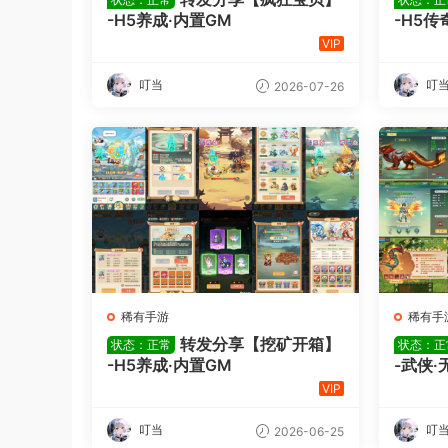
-H5养成·内置GM
-H5传
VIP
叮当
叮
2026-07-26
稀有手游
稀有手
转发分享【挖矿开箱】
状态：正常
状态：正
-H5养成·内置GM
-武侠·
VIP
叮当
叮
2026-06-25