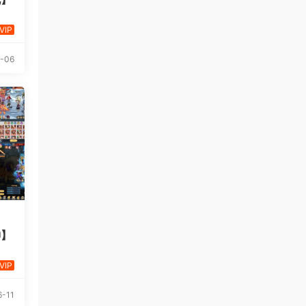
VIP
-06
神】
VIP
-11