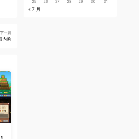
25
26
27
28
29
30
31
« 7 月
下一篇
限内购
说】