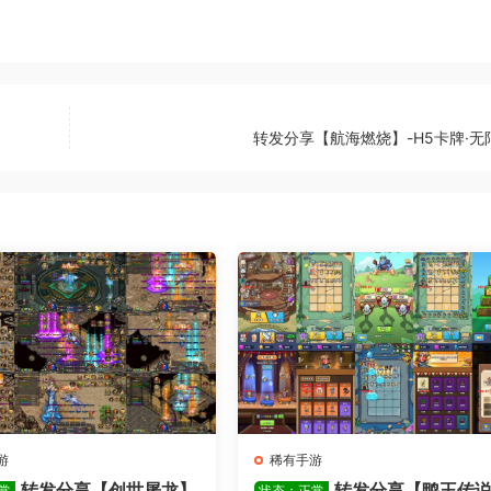
转发分享【航海燃烧】-H5卡牌·无
游
稀有手游
转发分享【创世屠龙】
转发分享【鸭王传
常
状态：正常