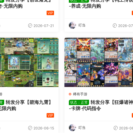
奇·无限内购
-养成·无限内购
VIP
当
叮当
2026-07-21
2026-07
游
稀有手游
转发分享【碧海九霄】
转发分享【狂爆诸
常
状态：正常
无限内购
-卡牌·代码指令
VIP
当
叮当
2026-06-15
2026-06