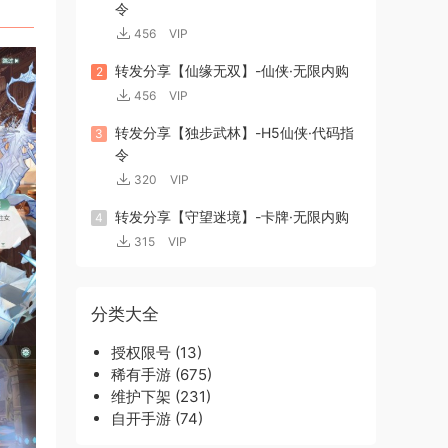
令
456
VIP
转发分享【仙缘无双】-仙侠·无限内购
2
456
VIP
转发分享【独步武林】-H5仙侠·代码指
3
令
320
VIP
转发分享【守望迷境】-卡牌·无限内购
4
315
VIP
分类大全
授权限号
(13)
稀有手游
(675)
维护下架
(231)
自开手游
(74)