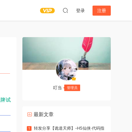
登录
注册
叮当
管理员
品牌试
最新文章
转发分享【诡道天师】-H5仙侠·代码指
1