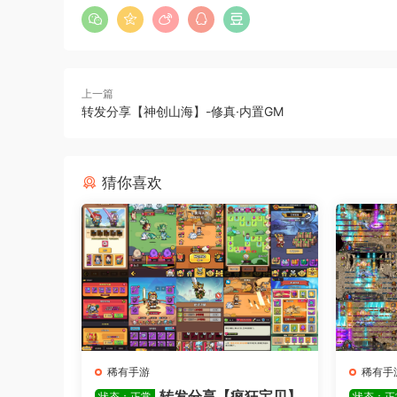
上一篇
转发分享【神创山海】-修真·内置GM
猜你喜欢
稀有手游
稀有手
转发分享【疯狂宝贝】
状态：正常
状态：正