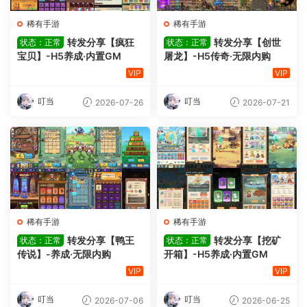
稀有手游
稀有手游
转发分享【疯狂
转发分享【创世
状态：正常
状态：正常
宝贝】-H5养成·内置GM
屠龙】-H5传奇·无限内购
VIP
VIP
叮当
叮当
2026-07-26
2026-07-21
稀有手游
稀有手游
转发分享【鸭王
转发分享【挖矿
状态：正常
状态：正常
传说】-养成·无限内购
开箱】-H5养成·内置GM
VIP
VIP
叮当
叮当
2026-07-06
2026-06-25