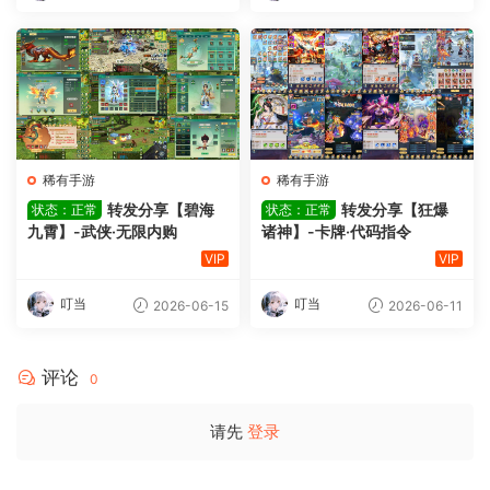
稀有手游
稀有手游
转发分享【碧海
转发分享【狂爆
状态：正常
状态：正常
九霄】-武侠·无限内购
诸神】-卡牌·代码指令
VIP
VIP
叮当
叮当
2026-06-15
2026-06-11
评论
0
请先
登录