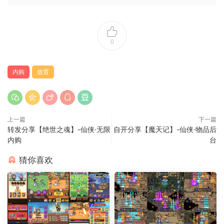
0
内购
放置
上一篇
下一篇
转发分享【绝世之魂】-仙侠·无限
自开分享【魔天记】-仙侠·物品后
内购
台
猜你喜欢