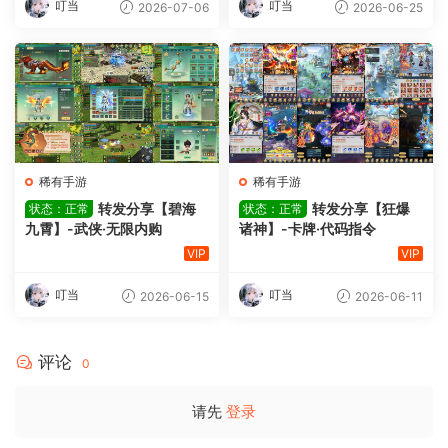
叮当
叮当
2026-07-06
2026-06-25
稀有手游
稀有手游
转发分享【碧海
转发分享【狂爆
状态：正常
状态：正常
九霄】-武侠·无限内购
诸神】-卡牌·代码指令
VIP
VIP
叮当
叮当
2026-06-15
2026-06-11
评论
0
请先
登录