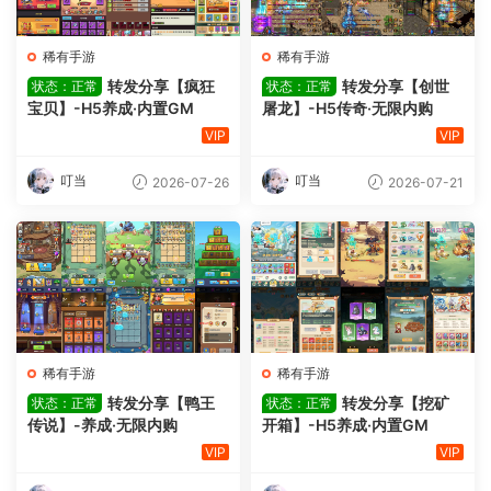
稀有手游
稀有手游
转发分享【疯狂
转发分享【创世
状态：正常
状态：正常
宝贝】-H5养成·内置GM
屠龙】-H5传奇·无限内购
VIP
VIP
叮当
叮当
2026-07-26
2026-07-21
稀有手游
稀有手游
转发分享【鸭王
转发分享【挖矿
状态：正常
状态：正常
传说】-养成·无限内购
开箱】-H5养成·内置GM
VIP
VIP