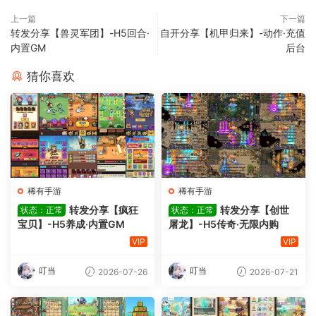
上一篇
下一篇
转发分享【兽灵军团】-H5回合·
自开分享【机甲归来】-动作·充值
内置GM
后台
猜你喜欢
稀有手游
稀有手游
转发分享【疯狂
转发分享【创世
状态：正常
状态：正常
宝贝】-H5养成·内置GM
屠龙】-H5传奇·无限内购
VIP
VIP
叮当
叮当
2026-07-26
2026-07-21