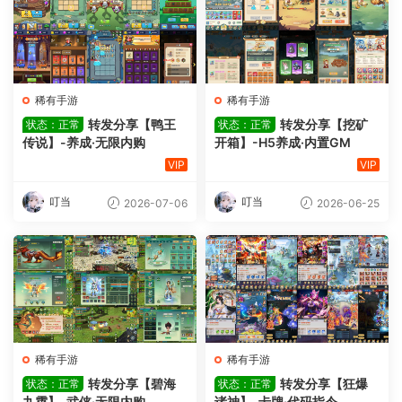
稀有手游
稀有手游
转发分享【鸭王
转发分享【挖矿
状态：正常
状态：正常
传说】-养成·无限内购
开箱】-H5养成·内置GM
VIP
VIP
叮当
叮当
2026-07-06
2026-06-25
稀有手游
稀有手游
转发分享【碧海
转发分享【狂爆
状态：正常
状态：正常
九霄】-武侠·无限内购
诸神】-卡牌·代码指令