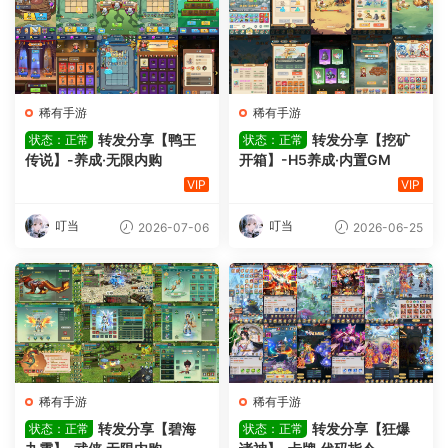
稀有手游
稀有手游
转发分享【鸭王
转发分享【挖矿
状态：正常
状态：正常
传说】-养成·无限内购
开箱】-H5养成·内置GM
VIP
VIP
叮当
叮当
2026-07-06
2026-06-25
稀有手游
稀有手游
转发分享【碧海
转发分享【狂爆
状态：正常
状态：正常