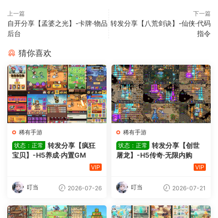
上一篇
下一篇
自开分享【孟婆之光】-卡牌·物品
转发分享【八荒剑诀】-仙侠·代码
后台
指令
猜你喜欢
稀有手游
稀有手游
转发分享【疯狂
转发分享【创世
状态：正常
状态：正常
宝贝】-H5养成·内置GM
屠龙】-H5传奇·无限内购
VIP
VIP
叮当
叮当
2026-07-26
2026-07-21