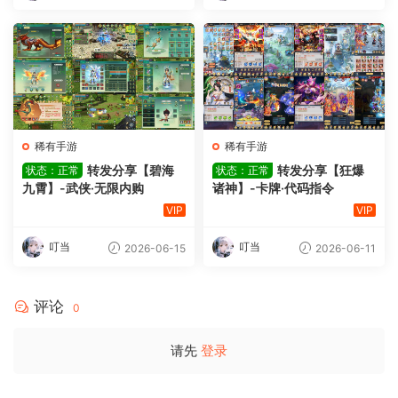
稀有手游
稀有手游
转发分享【碧海
转发分享【狂爆
状态：正常
状态：正常
九霄】-武侠·无限内购
诸神】-卡牌·代码指令
VIP
VIP
叮当
叮当
2026-06-15
2026-06-11
评论
0
请先
登录