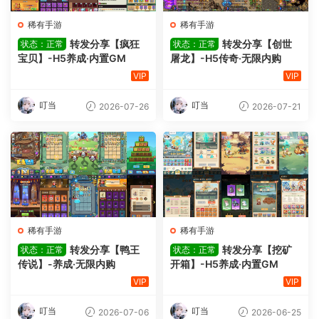
稀有手游
稀有手游
转发分享【疯狂
转发分享【创世
状态：正常
状态：正常
宝贝】-H5养成·内置GM
屠龙】-H5传奇·无限内购
VIP
VIP
叮当
叮当
2026-07-26
2026-07-21
稀有手游
稀有手游
转发分享【鸭王
转发分享【挖矿
状态：正常
状态：正常
传说】-养成·无限内购
开箱】-H5养成·内置GM
VIP
VIP
叮当
叮当
2026-07-06
2026-06-25