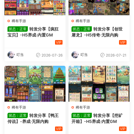
稀有手游
稀有手游
转发分享【疯狂
转发分享【创世
状态：正常
状态：正常
宝贝】-H5养成·内置GM
屠龙】-H5传奇·无限内购
VIP
VIP
叮当
叮当
2026-07-26
2026-07-21
稀有手游
稀有手游
转发分享【鸭王
转发分享【挖矿
状态：正常
状态：正常
传说】-养成·无限内购
开箱】-H5养成·内置GM
VIP
VIP