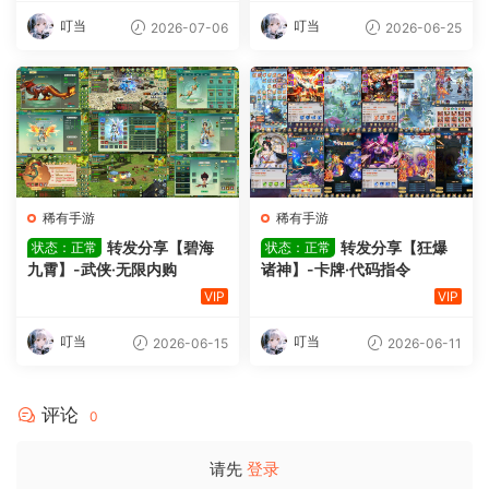
叮当
叮当
2026-07-06
2026-06-25
稀有手游
稀有手游
转发分享【碧海
转发分享【狂爆
状态：正常
状态：正常
九霄】-武侠·无限内购
诸神】-卡牌·代码指令
VIP
VIP
叮当
叮当
2026-06-15
2026-06-11
评论
0
请先
登录