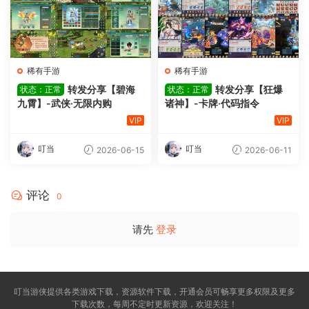
稀有手游
稀有手游
转发分享【碧海
转发分享【狂爆
状态：正常
状态：正常
九霄】-武侠·无限内购
诸神】-卡牌·代码指令
VIP
VIP
叮当
叮当
2026-06-15
2026-06-11
评论
0
请先
登录
叮当游侠提供各类游戏下载，资源软件下载，开通会员可畅享更多权限及更多
下载次数，每周不定时更新资源，欢迎关注！