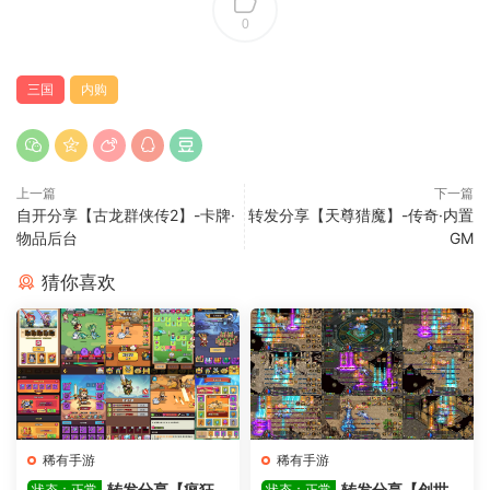
0
三国
内购
上一篇
下一篇
自开分享【古龙群侠传2】-卡牌·
转发分享【天尊猎魔】-传奇·内置
物品后台
GM
猜你喜欢
稀有手游
稀有手游
转发分享【疯狂
转发分享【创世
状态：正常
状态：正常