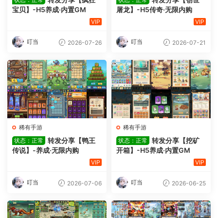
宝贝】-H5养成·内置GM
屠龙】-H5传奇·无限内购
VIP
VIP
叮当
叮当
2026-07-26
2026-07-21
稀有手游
稀有手游
转发分享【鸭王
转发分享【挖矿
状态：正常
状态：正常
传说】-养成·无限内购
开箱】-H5养成·内置GM
VIP
VIP
叮当
叮当
2026-07-06
2026-06-25