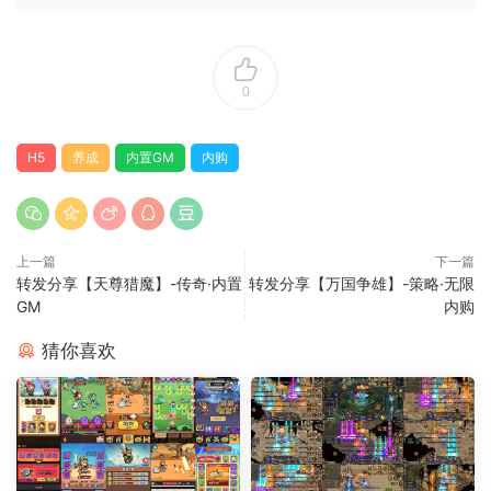
0
H5
养成
内置GM
内购
上一篇
下一篇
转发分享【天尊猎魔】-传奇·内置
转发分享【万国争雄】-策略·无限
GM
内购
猜你喜欢