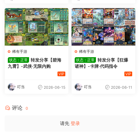
稀有手游
稀有手游
转发分享【碧海
转发分享【狂爆
状态：正常
状态：正常
九霄】-武侠·无限内购
诸神】-卡牌·代码指令
VIP
VIP
叮当
叮当
2026-06-15
2026-06-11
评论
0
请先
登录