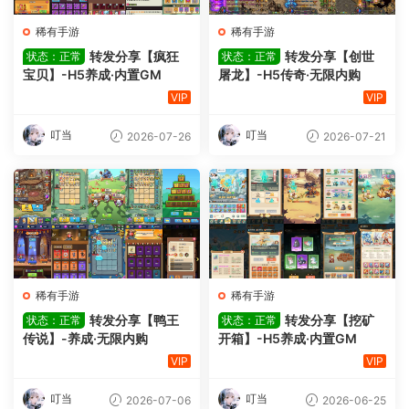
稀有手游
稀有手游
转发分享【疯狂
转发分享【创世
状态：正常
状态：正常
宝贝】-H5养成·内置GM
屠龙】-H5传奇·无限内购
VIP
VIP
叮当
叮当
2026-07-26
2026-07-21
稀有手游
稀有手游
转发分享【鸭王
转发分享【挖矿
状态：正常
状态：正常
传说】-养成·无限内购
开箱】-H5养成·内置GM
VIP
VIP
叮当
叮当
2026-07-06
2026-06-25