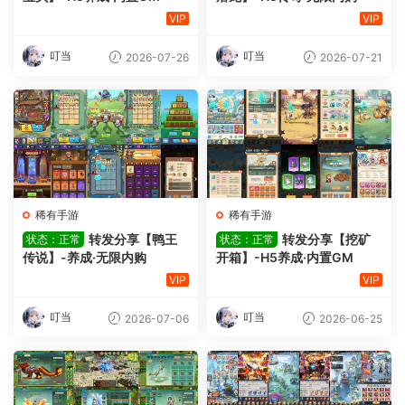
VIP
VIP
叮当
叮当
2026-07-26
2026-07-21
稀有手游
稀有手游
转发分享【鸭王
转发分享【挖矿
状态：正常
状态：正常
传说】-养成·无限内购
开箱】-H5养成·内置GM
VIP
VIP
叮当
叮当
2026-07-06
2026-06-25