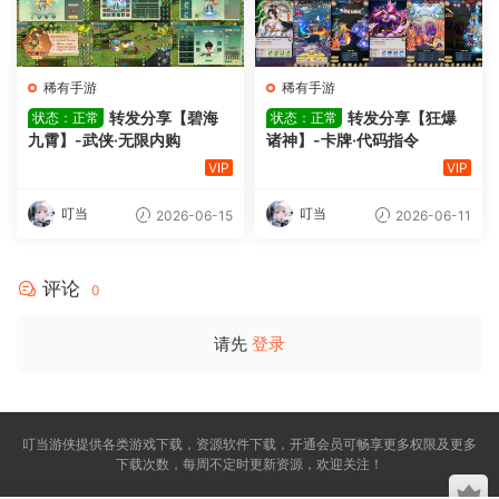
稀有手游
稀有手游
转发分享【碧海
转发分享【狂爆
状态：正常
状态：正常
九霄】-武侠·无限内购
诸神】-卡牌·代码指令
VIP
VIP
叮当
叮当
2026-06-15
2026-06-11
评论
0
请先
登录
叮当游侠提供各类游戏下载，资源软件下载，开通会员可畅享更多权限及更多
下载次数，每周不定时更新资源，欢迎关注！