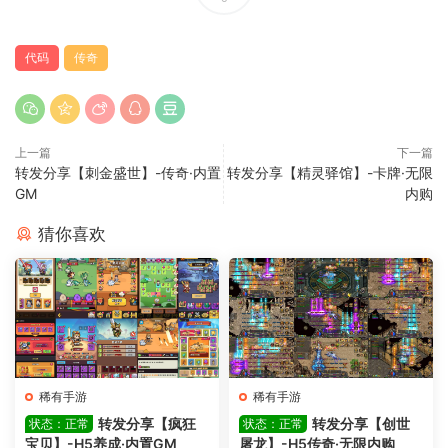
代码
传奇
上一篇
下一篇
转发分享【刺金盛世】-传奇·内置
转发分享【精灵驿馆】-卡牌·无限
GM
内购
猜你喜欢
稀有手游
稀有手游
转发分享【疯狂
转发分享【创世
状态：正常
状态：正常
宝贝】-H5养成·内置GM
屠龙】-H5传奇·无限内购