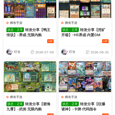
稀有手游
稀有手游
转发分享【鸭王
转发分享【挖矿
状态：正常
状态：正常
传说】-养成·无限内购
开箱】-H5养成·内置GM
VIP
VIP
叮当
叮当
2026-07-06
2026-06-25
稀有手游
稀有手游
转发分享【碧海
转发分享【狂爆
状态：正常
状态：正常
九霄】-武侠·无限内购
诸神】-卡牌·代码指令