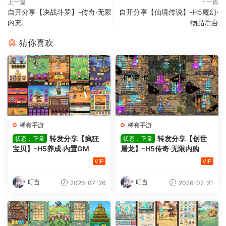
上一篇
下一篇
自开分享【决战斗罗】-传奇·无限
自开分享【仙境传说】-H5魔幻·
内充
物品后台
猜你喜欢
稀有手游
稀有手游
转发分享【疯狂
转发分享【创世
状态：正常
状态：正常
宝贝】-H5养成·内置GM
屠龙】-H5传奇·无限内购
VIP
VIP
叮当
叮当
2026-07-26
2026-07-21