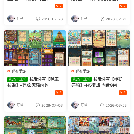
VIP
VIP
叮当
叮当
2026-07-26
2026-07-21
稀有手游
稀有手游
转发分享【鸭王
转发分享【挖矿
状态：正常
状态：正常
传说】-养成·无限内购
开箱】-H5养成·内置GM
VIP
VIP
叮当
叮当
2026-07-06
2026-06-25