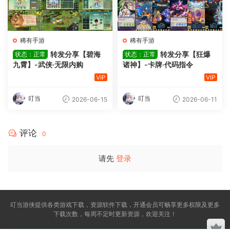
稀有手游
稀有手游
转发分享【碧海
转发分享【狂爆
状态：正常
状态：正常
九霄】-武侠·无限内购
诸神】-卡牌·代码指令
VIP
VIP
叮当
叮当
2026-06-15
2026-06-11
评论
0
请先
登录
叮当游侠提供各类游戏下载，资源软件下载，开通会员可畅享更多权限及更多
下载次数，每周不定时更新资源，欢迎关注！