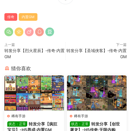
传奇
内置GM
上一篇
下一篇
转发分享【烈火星辰】-传奇·内置
转发分享【圣域侠客】-传奇·内置
GM
GM
猜你喜欢
稀有手游
稀有手游
转发分享【疯狂
转发分享【创世
状态：正常
状态：正常
宝贝】-H5养成·内置GM
屠龙】-H5传奇·无限内购