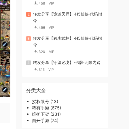
456
VIP
转发分享【诡道天师】-H5仙侠·代码指
2
令
456
VIP
转发分享【独步武林】-H5仙侠·代码指
3
令
320
VIP
转发分享【守望迷境】-卡牌·无限内购
4
315
VIP
分类大全
授权限号
(13)
稀有手游
(675)
维护下架
(231)
自开手游
(74)