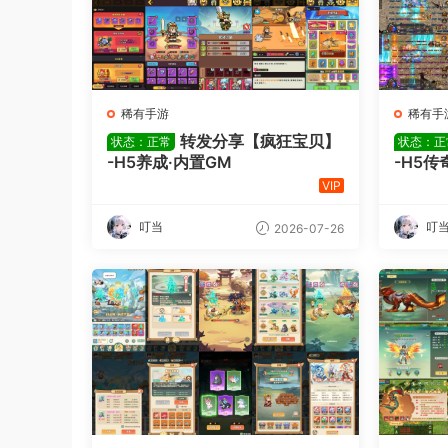
稀有手游
稀有手
转发分享【疯狂宝贝】
状态：正常
状态：正
-H5养成·内置GM
-H5传
VIP
叮当
叮
2026-07-26