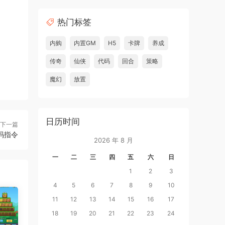
热门标签
内购
内置GM
H5
卡牌
养成
传奇
仙侠
代码
回合
策略
魔幻
放置
日历时间
下一篇
码指令
2026 年 8 月
一
二
三
四
五
六
日
1
2
3
4
5
6
7
8
9
10
11
12
13
14
15
16
17
18
19
20
21
22
23
24