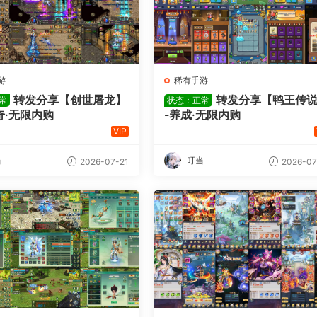
游
稀有手游
转发分享【创世屠龙】
转发分享【鸭王传
常
状态：正常
奇·无限内购
-养成·无限内购
VIP
当
叮当
2026-07-21
2026-07