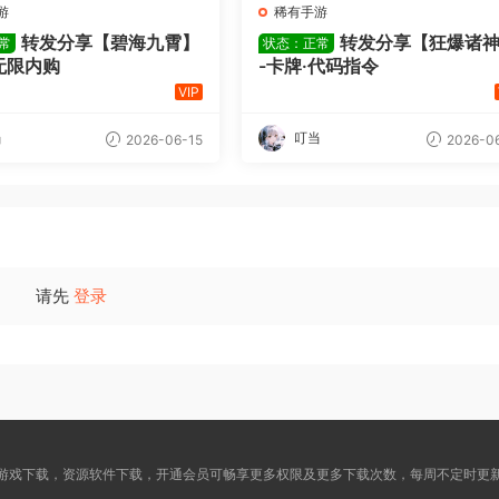
游
稀有手游
转发分享【碧海九霄】
转发分享【狂爆诸
常
状态：正常
无限内购
-卡牌·代码指令
VIP
当
叮当
2026-06-15
2026-06
请先
登录
游戏下载，资源软件下载，开通会员可畅享更多权限及更多下载次数，每周不定时更