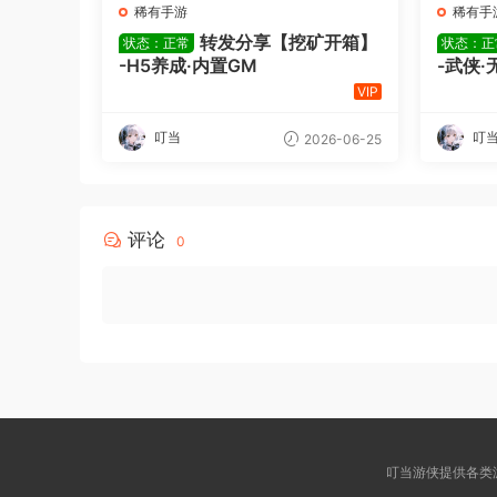
稀有手游
稀有手
转发分享【挖矿开箱】
状态：正常
状态：正
-H5养成·内置GM
-武侠·
VIP
叮当
叮
2026-06-25
评论
0
叮当游侠提供各类