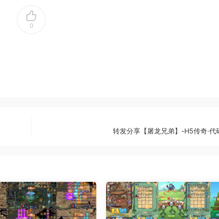
0
转发分享【屠龙兄弟】-H5传奇·代