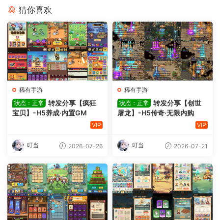
猜你喜欢
稀有手游
稀有手游
转发分享【疯狂
转发分享【创世
状态：正常
状态：正常
宝贝】-H5养成·内置GM
屠龙】-H5传奇·无限内购
VIP
VIP
叮当
叮当
2026-07-26
2026-07-21