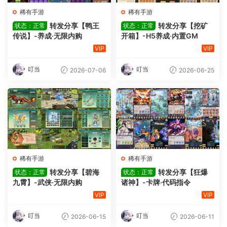
稀有手游
稀有手游
转发分享【鸭王
转发分享【挖矿
状态：正常
状态：正常
传说】-养成·无限内购
开箱】-H5养成·内置GM
VIP
VIP
叮当
叮当
2026-07-06
2026-06-25
稀有手游
稀有手游
转发分享【碧海
转发分享【狂爆
状态：正常
状态：正常
九霄】-武侠·无限内购
诸神】-卡牌·代码指令
VIP
VIP
叮当
叮当
2026-06-15
2026-06-11