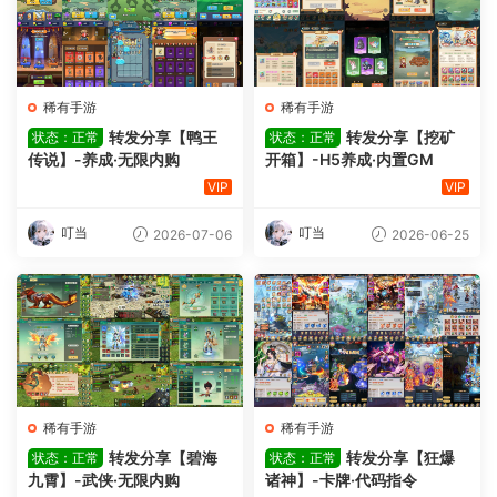
稀有手游
稀有手游
转发分享【鸭王
转发分享【挖矿
状态：正常
状态：正常
传说】-养成·无限内购
开箱】-H5养成·内置GM
VIP
VIP
叮当
叮当
2026-07-06
2026-06-25
稀有手游
稀有手游
转发分享【碧海
转发分享【狂爆
状态：正常
状态：正常
九霄】-武侠·无限内购
诸神】-卡牌·代码指令