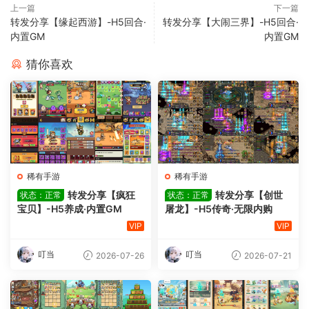
上一篇
下一篇
转发分享【缘起西游】-H5回合·
转发分享【大闹三界】-H5回合·
内置GM
内置GM
猜你喜欢
稀有手游
稀有手游
转发分享【疯狂
转发分享【创世
状态：正常
状态：正常
宝贝】-H5养成·内置GM
屠龙】-H5传奇·无限内购
VIP
VIP
叮当
叮当
2026-07-26
2026-07-21