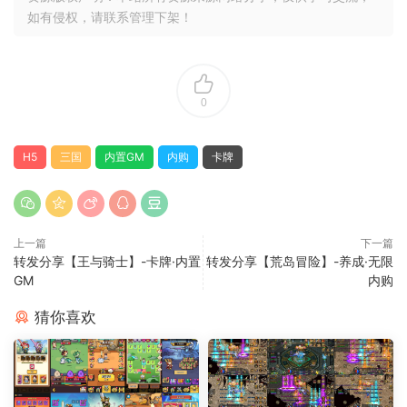
如有侵权，请联系管理下架！
0
H5
三国
内置GM
内购
卡牌
上一篇
下一篇
转发分享【王与骑士】-卡牌·内置
转发分享【荒岛冒险】-养成·无限
GM
内购
猜你喜欢