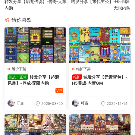
转发分享【焰龙传说】-传奇·无限
转发分享【末代主公】-H5卡牌·
内购
无限内购
猜你喜欢
维护下架
维护下架
转发分享【起源
转发分享【元素背包】-
状态：正常
维护
风暴】-养成·无限内购
H5养成·内置GM
VIP
叮当
叮当
2025-03-20
2024-12-14