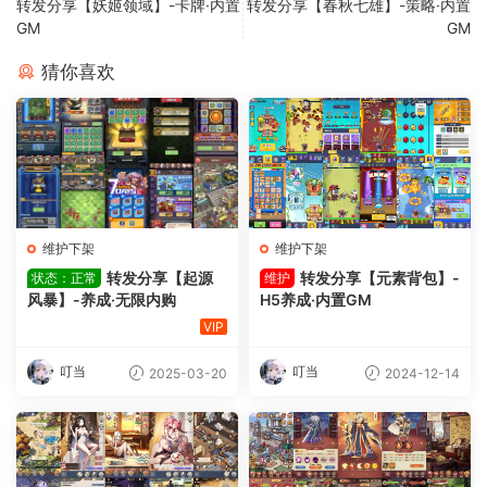
转发分享【妖姬领域】-卡牌·内置
转发分享【春秋七雄】-策略·内置
GM
GM
猜你喜欢
维护下架
维护下架
转发分享【起源
转发分享【元素背包】-
状态：正常
维护
风暴】-养成·无限内购
H5养成·内置GM
VIP
叮当
叮当
2025-03-20
2024-12-14