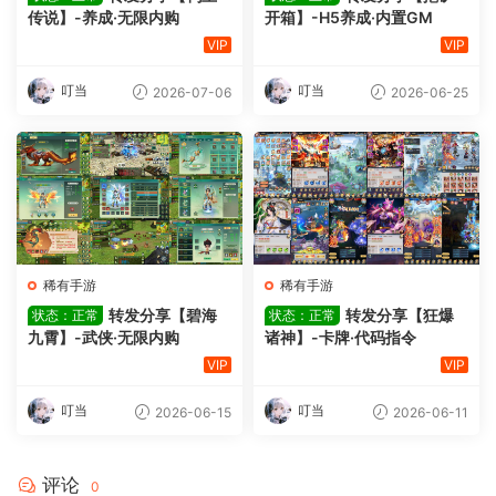
传说】-养成·无限内购
开箱】-H5养成·内置GM
VIP
VIP
叮当
叮当
2026-07-06
2026-06-25
稀有手游
稀有手游
转发分享【碧海
转发分享【狂爆
状态：正常
状态：正常
九霄】-武侠·无限内购
诸神】-卡牌·代码指令
VIP
VIP
叮当
叮当
2026-06-15
2026-06-11
评论
0