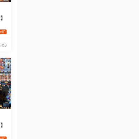
说】
VIP
-06
神】
VIP