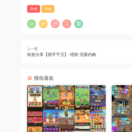
养成
内购
上一篇
转发分享【猎手守卫】-塔防·无限内购
猜你喜欢