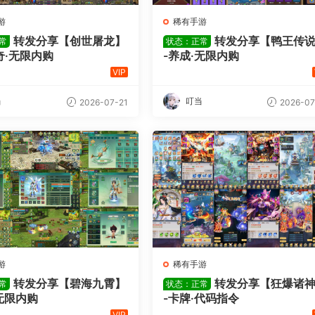
游
稀有手游
转发分享【创世屠龙】
转发分享【鸭王传
常
状态：正常
奇·无限内购
-养成·无限内购
VIP
当
叮当
2026-07-21
2026-07
游
稀有手游
转发分享【碧海九霄】
转发分享【狂爆诸
常
状态：正常
无限内购
-卡牌·代码指令
VIP