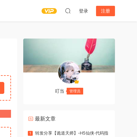
登录
注册
叮当
管理员
最新文章
转发分享【诡道天师】-H5仙侠·代码指
1