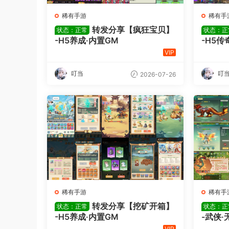
稀有手游
稀有手
转发分享【疯狂宝贝】
状态：正常
状态：正
-H5养成·内置GM
-H5传
VIP
叮当
叮
2026-07-26
稀有手游
稀有手
转发分享【挖矿开箱】
状态：正常
状态：正
-H5养成·内置GM
-武侠·
VIP