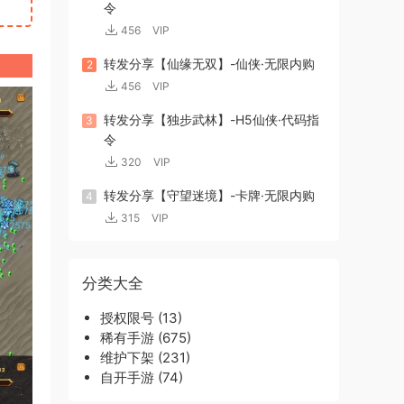
令
456
VIP
转发分享【仙缘无双】-仙侠·无限内购
2
456
VIP
转发分享【独步武林】-H5仙侠·代码指
3
令
320
VIP
转发分享【守望迷境】-卡牌·无限内购
4
315
VIP
分类大全
授权限号
(13)
稀有手游
(675)
维护下架
(231)
自开手游
(74)