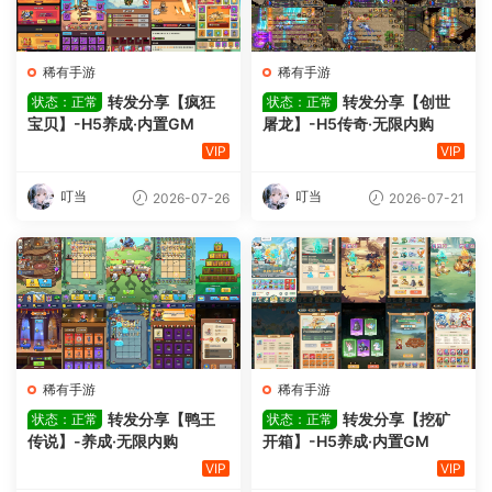
稀有手游
稀有手游
转发分享【疯狂
转发分享【创世
状态：正常
状态：正常
宝贝】-H5养成·内置GM
屠龙】-H5传奇·无限内购
VIP
VIP
叮当
叮当
2026-07-26
2026-07-21
稀有手游
稀有手游
转发分享【鸭王
转发分享【挖矿
状态：正常
状态：正常
传说】-养成·无限内购
开箱】-H5养成·内置GM
VIP
VIP