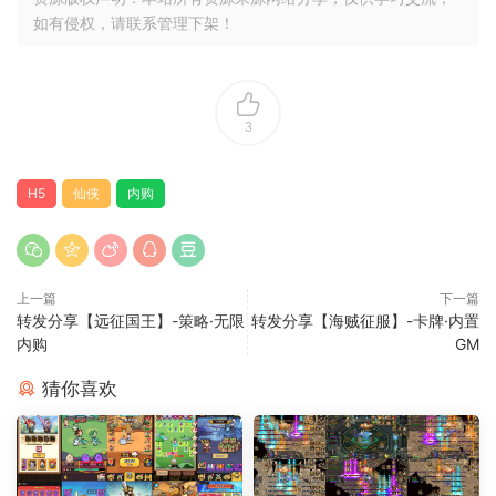
如有侵权，请联系管理下架！
3
H5
仙侠
内购
上一篇
下一篇
转发分享【远征国王】-策略·无限
转发分享【海贼征服】-卡牌·内置
内购
GM
猜你喜欢