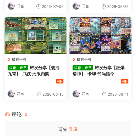
叮当
叮当
2026-07-06
2026-06-25
稀有手游
稀有手游
转发分享【碧海
转发分享【狂爆
状态：正常
状态：正常
九霄】-武侠·无限内购
诸神】-卡牌·代码指令
VIP
VIP
叮当
叮当
2026-06-15
2026-06-11
评论
0
请先
登录