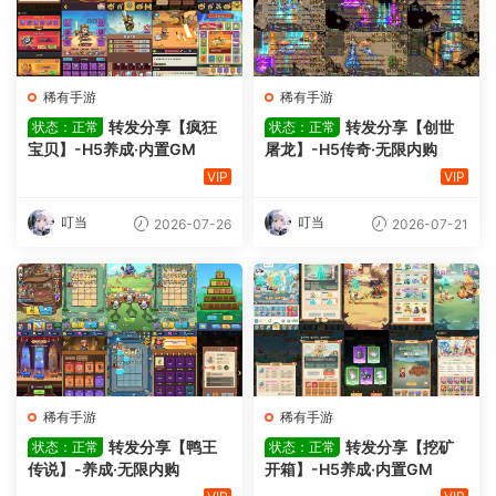
稀有手游
稀有手游
转发分享【疯狂
转发分享【创世
状态：正常
状态：正常
宝贝】-H5养成·内置GM
屠龙】-H5传奇·无限内购
VIP
VIP
叮当
叮当
2026-07-26
2026-07-21
稀有手游
稀有手游
转发分享【鸭王
转发分享【挖矿
状态：正常
状态：正常
传说】-养成·无限内购
开箱】-H5养成·内置GM