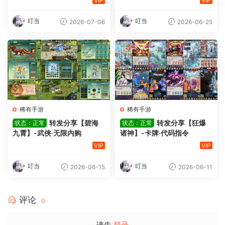
VIP
VIP
叮当
叮当
2026-07-06
2026-06-25
稀有手游
稀有手游
转发分享【碧海
转发分享【狂爆
状态：正常
状态：正常
九霄】-武侠·无限内购
诸神】-卡牌·代码指令
VIP
VIP
叮当
叮当
2026-06-15
2026-06-11
评论
0
请先
登录