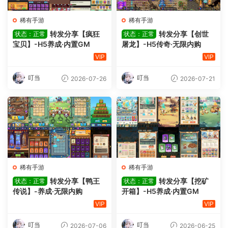
稀有手游
稀有手游
转发分享【疯狂
转发分享【创世
状态：正常
状态：正常
宝贝】-H5养成·内置GM
屠龙】-H5传奇·无限内购
VIP
VIP
叮当
叮当
2026-07-26
2026-07-21
稀有手游
稀有手游
转发分享【鸭王
转发分享【挖矿
状态：正常
状态：正常
传说】-养成·无限内购
开箱】-H5养成·内置GM
VIP
VIP
叮当
叮当
2026-07-06
2026-06-25