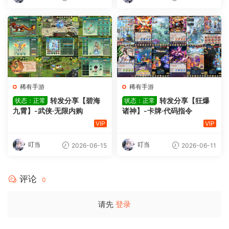
稀有手游
稀有手游
转发分享【碧海
转发分享【狂爆
状态：正常
状态：正常
九霄】-武侠·无限内购
诸神】-卡牌·代码指令
VIP
VIP
叮当
叮当
2026-06-15
2026-06-11
评论
0
请先
登录