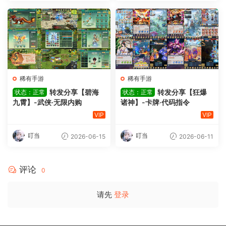
稀有手游
稀有手游
转发分享【碧海
转发分享【狂爆
状态：正常
状态：正常
九霄】-武侠·无限内购
诸神】-卡牌·代码指令
VIP
VIP
叮当
叮当
2026-06-15
2026-06-11
评论
0
请先
登录