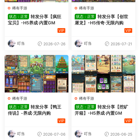
稀有手游
稀有手游
转发分享【疯狂
转发分享【创世
状态：正常
状态：正常
宝贝】-H5养成·内置GM
屠龙】-H5传奇·无限内购
VIP
VIP
叮当
叮当
2026-07-26
2026-07-21
稀有手游
稀有手游
转发分享【鸭王
转发分享【挖矿
状态：正常
状态：正常
传说】-养成·无限内购
开箱】-H5养成·内置GM
VIP
VIP
叮当
叮当
2026-07-06
2026-06-25