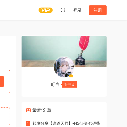
登录
注册
叮当
管理员
最新文章
转发分享【诡道天师】-H5仙侠·代码指
1