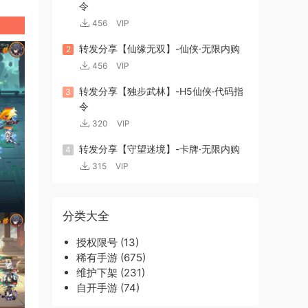
令
456
VIP
转发分享【仙缘无双】-仙侠·无限内购
2
456
VIP
转发分享【独步武林】-H5仙侠·代码指
3
令
320
VIP
转发分享【守望迷境】-卡牌·无限内购
4
315
VIP
分类大全
授权限号
(13)
稀有手游
(675)
维护下架
(231)
自开手游
(74)