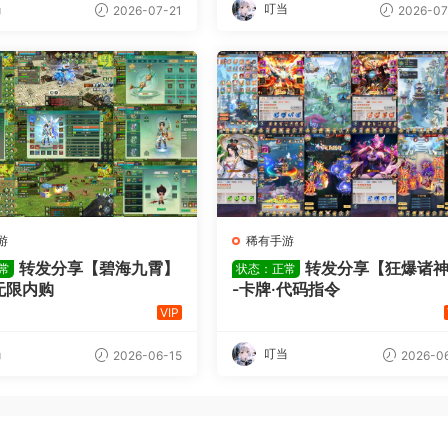
当
叮当
2026-07-21
2026-07
游
稀有手游
转发分享【碧海九霄】
转发分享【狂爆诸
常
状态：正常
无限内购
-卡牌·代码指令
VIP
当
叮当
2026-06-15
2026-06