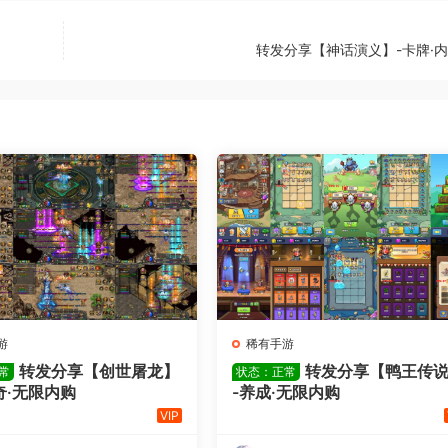
转发分享【神话演义】-卡牌·内
游
稀有手游
转发分享【创世屠龙】
转发分享【鸭王传
常
状态：正常
奇·无限内购
-养成·无限内购
VIP