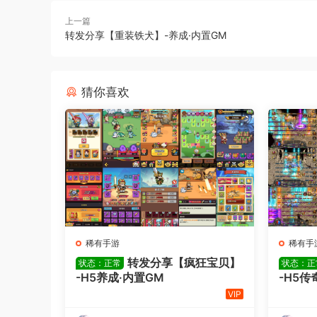
上一篇
转发分享【重装铁犬】-养成·内置GM
猜你喜欢
稀有手游
稀有手
转发分享【疯狂宝贝】
状态：正常
状态：正
-H5养成·内置GM
-H5传
VIP