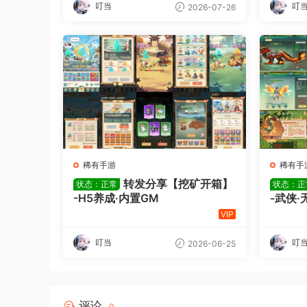
叮当
叮
2026-07-26
稀有手游
稀有手
转发分享【挖矿开箱】
状态：正常
状态：正
-H5养成·内置GM
-武侠·
VIP
叮当
叮
2026-06-25
评论
0